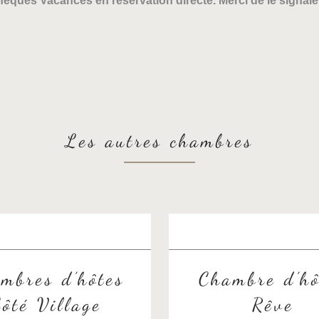
ques Vacances en réservation directe. Merci de le signaler 
Les autres chambres
mbres d’hôtes
Chambre d’hô
ôté Village
Rêve