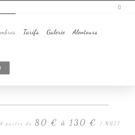
Faceb
mbres
Tarifs
Galerie
Alentours
R
80 € à 130 €
À partir de
/ NUIT