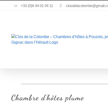
Passer
+33 (0)6 44 01 04 11
closdelacolombe@gmail.
au
contenu
Chambre d’hôtes plume